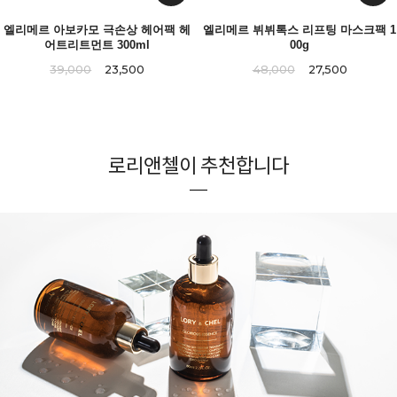
엘리메르 아보카모 극손상 헤어팩 헤
엘리메르 뷔뷔톡스 리프팅 마스크팩 1
어트리트먼트 300ml
00g
39,000
23,500
48,000
27,500
로리앤첼이 추천합니다