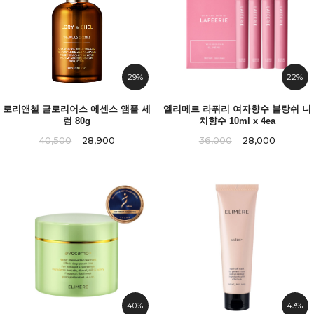
29%
22%
로리앤첼 글로리어스 에센스 앰플 세
엘리메르 라퓌리 여자향수 블랑쉬 니
럼 80g
치향수 10ml x 4ea
40,500
28,900
36,000
28,000
40%
43%