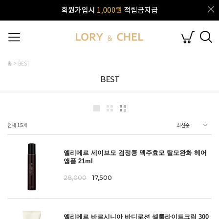
홈
BEST
BEST
전체
15
개
엘리메르 세이브모 검정콩 맥주효모 탈모완화 헤어
앰플 21ml
28,000
17,500
엘리메르 바르시니아 바디로션 셀룰라이트크림 300